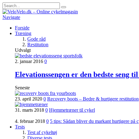
Navigate
Forside
Træning
Gode råd
Restitution
Udvalgt
2. januar 2016
0
Elevationssengen er den bedste seng til
Seneste
23. april 2020
0
Recovery boots – Bedre & hurtigere restitution
31. marts 2018
0
Hjemmetræner til cykel
4. februar 2018
0
5 tips: Sådan bliver du markant hurtigere på 
Tests
Test af cykeltøj
Diverse tests