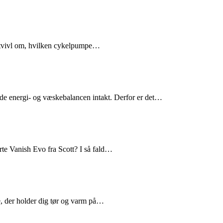
 i tvivl om, hvilken cykelpumpe…
holde energi- og væskebalancen intakt. Derfor er det…
te Vanish Evo fra Scott? I så fald…
e, der holder dig tør og varm på…