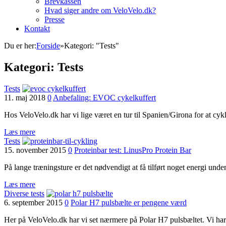
Brevkassen
Hvad siger andre om VeloVelo.dk?
Presse
Kontakt
Du er her:
Forside
»
Kategori: "Tests"
Kategori:
Tests
Tests
11. maj 2018
0
Anbefaling: EVOC cykelkuffert
Hos VeloVelo.dk har vi lige været en tur til Spanien/Girona for at cykl
Læs mere
Tests
15. november 2015
0
Proteinbar test: LinusPro Protein Bar
På lange træningsture er det nødvendigt at få tilført noget energi und
Læs mere
Diverse tests
6. september 2015
0
Polar H7 pulsbælte er pengene værd
Her på VeloVelo.dk har vi set nærmere på Polar H7 pulsbæltet. Vi har