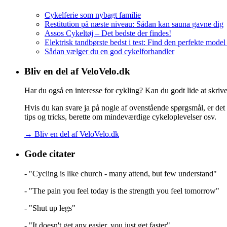
Cykelferie som nybagt familie
Restitution på næste niveau: Sådan kan sauna gavne dig
Assos Cykeltøj – Det bedste der findes!
Elektrisk tandbørste bedst i test: Find den perfekte model
Sådan vælger du en god cykelforhandler
Bliv en del af VeloVelo.dk
Har du også en interesse for cykling? Kan du godt lide at skrive o
Hvis du kan svare ja på nogle af ovenstående spørgsmål, er det 
tips og tricks, berette om mindeværdige cykeloplevelser osv.
→ Bliv en del af VeloVelo.dk
Gode citater
- "Cycling is like church - many attend, but few understand"
- "The pain you feel today is the strength you feel tomorrow"
- "Shut up legs"
- "It doesn't get any easier, you just get faster"