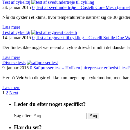
Test af cykeltøj
24. januar 2015
0
Test af svedundertrøje – Castelli Core Mesh (ærmel
Når du cykler i et klima, hvor temperaturerne nærmer sig de 30 grader 
Læs mere
Test af cykeltøj
14. januar 2015
0
Test af regnvest til cykling – Castelli Sottile Due W
Der findes ikke noget værre end at cykle drivvåd rundt i det danske 
Læs mere
Diverse tests
9. januar 2015
0
Saftpresser test – Hvilken juicepresser er bedst i test?
Her på VeloVelo.dk går vi ikke kun meget op i cykelmotion, men har 
Læs mere
1
2
Next
Leder du efter noget specifikt?
Søg efter:
Har du set?