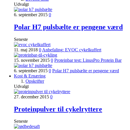
Udvalgt
6. september 2015
0
Polar H7 pulsbælte er pengene værd
Seneste
11. maj 2018
0
Anbefaling: EVOC cykelkuffert
15. november 2015
0
Proteinbar test: LinusPro Protein Bar
6. september 2015
0
Polar H7 pulsbælte er pengene værd
Kost & Ernæring
Opskrifter
Udvalgt
27. december 2015
0
Proteinpulver til cykelryttere
Seneste