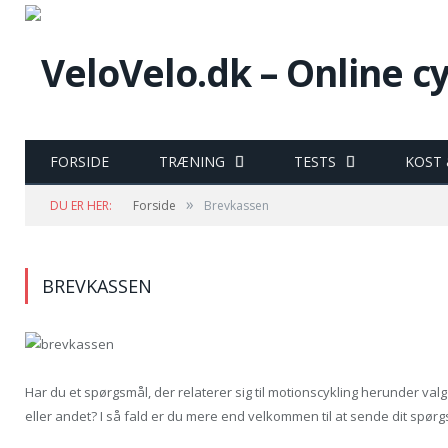
FORSIDE
TRÆNING
TESTS
KOST
»
DU ER HER:
Forside
Brevkassen
BREVKASSEN
Har du et spørgsmål, der relaterer sig til motionscykling herunder val
eller andet? I så fald er du mere end velkommen til at sende dit spør