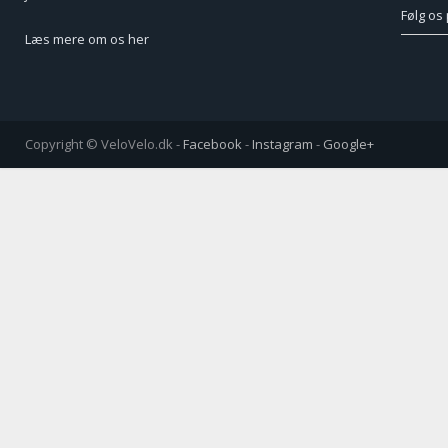
Følg os
Læs mere om os her
Copyright © VeloVelo.dk -
Facebook
-
Instagram
-
Google+