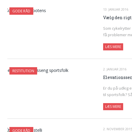
13. JANUAR 2016
GODE RÅD
Vælg den rigt
Som cykelrytter 
få problemer m
LÆS MERE
2. JANUAR 2016
RESTITUTION
Elevationssen
Er du på udkig 
til sportsfolk? S
LÆS MERE
2. NOVEMBER 201
GODE RÅD