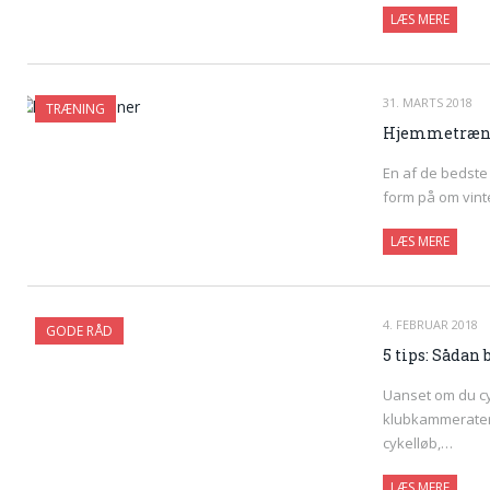
LÆS MERE
31. MARTS 2018
TRÆNING
Hjemmetræner
En af de bedste
form på om vint
LÆS MERE
4. FEBRUAR 2018
GODE RÅD
5 tips: Sådan
Uanset om du cyk
klubkammerater
cykelløb,…
LÆS MERE