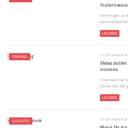
Vintertræning
Hvem siger, at v
bestemt ikke til
LÆS MERE
23. SEPTEMBER 20
TRÆNING
Sådan holder
vinteren
I Danmark har vi
Derfor kan det 
LÆS MERE
18. SEPTEMBER 20
GODE RÅD
Musik får dig 