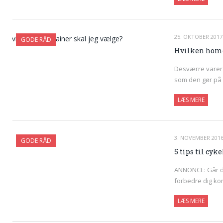
25. OKTOBER 2017
GODE RÅD
Hvilken home
Desværre varer
som den gør på 
LÆS MERE
3. NOVEMBER 201
GODE RÅD
5 tips til cy
ANNONCE: Går du 
forbedre dig k
LÆS MERE