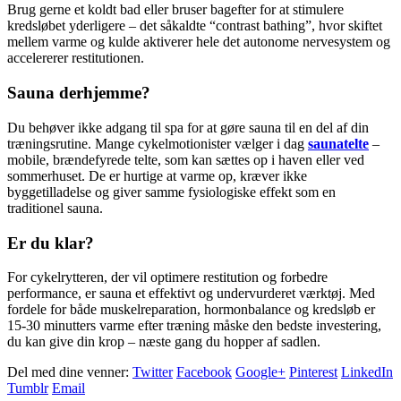
Brug gerne et koldt bad eller bruser bagefter for at stimulere
kredsløbet yderligere – det såkaldte “contrast bathing”, hvor skiftet
mellem varme og kulde aktiverer hele det autonome nervesystem og
accelererer restitutionen.
Sauna derhjemme?
Du behøver ikke adgang til spa for at gøre sauna til en del af din
træningsrutine. Mange cykelmotionister vælger i dag
saunatelte
–
mobile, brændefyrede telte, som kan sættes op i haven eller ved
sommerhuset. De er hurtige at varme op, kræver ikke
byggetilladelse og giver samme fysiologiske effekt som en
traditionel sauna.
Er du klar?
For cykelrytteren, der vil optimere restitution og forbedre
performance, er sauna et effektivt og undervurderet værktøj. Med
fordele for både muskelreparation, hormonbalance og kredsløb er
15-30 minutters varme efter træning måske den bedste investering,
du kan give din krop – næste gang du hopper af sadlen.
Del med dine venner:
Twitter
Facebook
Google+
Pinterest
LinkedIn
Tumblr
Email