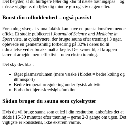
Det betyder, at du hurtigere føler dig klar til næste træningspas – og
måske vigtigere: du føler dig mindre øm og stiv dagen efter.
Boost din udholdenhed – også passivt
Forskning viser, at sauna faktisk kan have en præstationsfremmende
effekt. Et studie publiceret i
Journal of Science and Medicine in
Sport
viste, at cykelryttere, der brugte sauna efter træning i 3 uger,
oplevede en gennemsnitlig forbedring på 32% i deres tid til
udmattelse ved submaksimalt arbejde. Det svarer til, at kroppen
lærer at arbejde mere effektivt – uden ekstra træning.
Det skyldes bl.a.:
Øget plasmavolumen (mere væske i blodet = bedre køling og
ilttransport)
Bedre temperaturregulering under fysisk aktivitet
Forbedret hjerte-kredsløbsfunktion
Sådan bruger du sauna som cykelrytter
Hvis du vil bruge sauna som et led i din restitution, anbefales det at
sidde i 15-30 minutter efter træning – gerne 2-3 gange om ugen. Det
vigtigste er konsistens, ikke ekstrem varme.