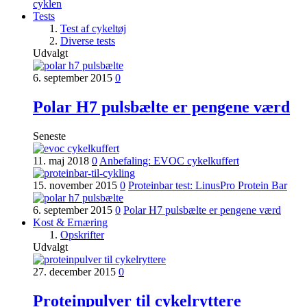
cyklen
Tests
Test af cykeltøj
Diverse tests
Udvalgt
6. september 2015
0
Polar H7 pulsbælte er pengene værd
Seneste
11. maj 2018
0
Anbefaling: EVOC cykelkuffert
15. november 2015
0
Proteinbar test: LinusPro Protein Bar
6. september 2015
0
Polar H7 pulsbælte er pengene værd
Kost & Ernæring
Opskrifter
Udvalgt
27. december 2015
0
Proteinpulver til cykelryttere