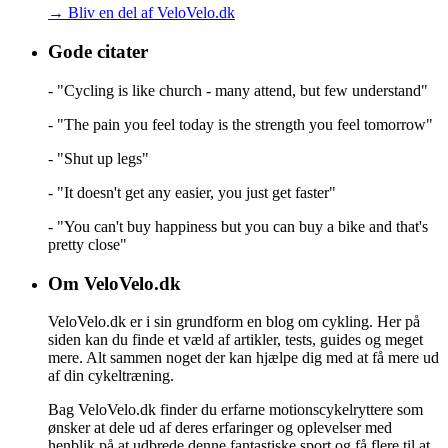
→ Bliv en del af VeloVelo.dk
Gode citater
- "Cycling is like church - many attend, but few understand"
- "The pain you feel today is the strength you feel tomorrow"
- "Shut up legs"
- "It doesn't get any easier, you just get faster"
- "You can't buy happiness but you can buy a bike and that's
pretty close"
Om VeloVelo.dk
VeloVelo.dk er i sin grundform en blog om cykling. Her på
siden kan du finde et væld af artikler, tests, guides og meget
mere. Alt sammen noget der kan hjælpe dig med at få mere ud
af din cykeltræning.
Bag VeloVelo.dk finder du erfarne motionscykelryttere som
ønsker at dele ud af deres erfaringer og oplevelser med
henblik på at udbrede denne fantastiske sport og få flere til at