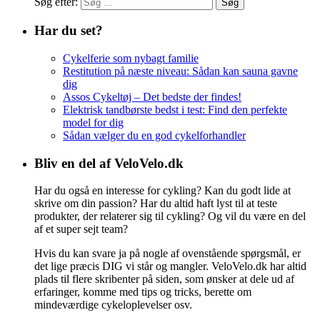
Søg efter:
Har du set?
Cykelferie som nybagt familie
Restitution på næste niveau: Sådan kan sauna gavne
dig
Assos Cykeltøj – Det bedste der findes!
Elektrisk tandbørste bedst i test: Find den perfekte
model for dig
Sådan vælger du en god cykelforhandler
Bliv en del af VeloVelo.dk
Har du også en interesse for cykling? Kan du godt lide at
skrive om din passion? Har du altid haft lyst til at teste
produkter, der relaterer sig til cykling? Og vil du være en del
af et super sejt team?
Hvis du kan svare ja på nogle af ovenstående spørgsmål, er
det lige præcis DIG vi står og mangler. VeloVelo.dk har altid
plads til flere skribenter på siden, som ønsker at dele ud af
erfaringer, komme med tips og tricks, berette om
mindeværdige cykeloplevelser osv.