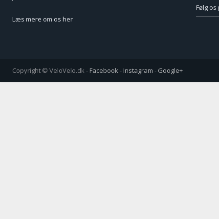
Følg os
Læs mere om os her
Copyright © VeloVelo.dk -
Facebook
-
Instagram
-
Google+