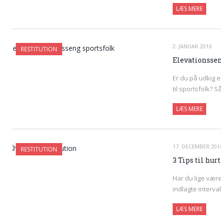
LÆS MERE
2. JANUAR 2016
RESTITUTION
Elevationssen
Er du på udkig 
til sportsfolk? S
LÆS MERE
17. DECEMBER 201
RESTITUTION
3 Tips til hur
Har du lige vær
indlagte interva
LÆS MERE