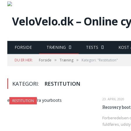
FORSIDE
TRÆNING
TESTS
KOST
»
»
DU ER HER:
Forside
Træning
Kategori: "Restitution"
KATEGORI:
RESTITUTION
23. APRIL 2020
RESTITUTION
Recovery boot
Forberedelsen op
fuldføres, udsty