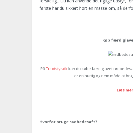
forskelligt. Du kan anvende det rigtige udstyr, f
første har du sikkert hørt en masse om, så derfor 
Køb færdiglave
På
Triudstyr.dk
kan du købe færdiglavet rødbedesaft 
er en hurtig og nem måde at bru
Læs mer
Hvorfor bruge rødbedesaft?