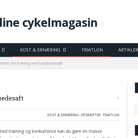
KOST & ERNÆRING
TRIATLON
ARTIKLE
timer din træning med rødbedesaft
bedesaft
0
KOST & ERNÆRING
,
OPSKRIFTER
,
TRIATLON
e med træning og konkurrence kan du gøre en masse