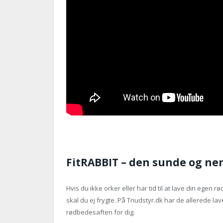
FitRABBIT – den sunde og n
Hvis du ikke orker eller har tid til at lave din egen r
skal du ej frygte. På Triudstyr.dk har de allerede lav
rødbedesaften for dig.