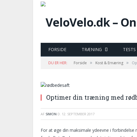
FORSIDE
TRÆNING
TESTS
»
»
DU ER HER:
Forside
Kost & Ernæring
Op
Optimer din træning med rød
AF
SIMON
D.
12. SEPTEMBER 2017
For at øge din maksimale ydeevne i forbindels