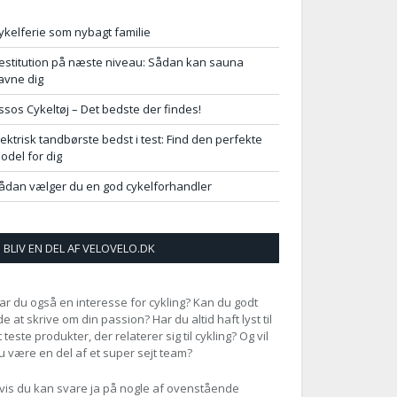
ykelferie som nybagt familie
estitution på næste niveau: Sådan kan sauna
avne dig
ssos Cykeltøj – Det bedste der findes!
lektrisk tandbørste bedst i test: Find den perfekte
odel for dig
ådan vælger du en god cykelforhandler
BLIV EN DEL AF VELOVELO.DK
ar du også en interesse for cykling? Kan du godt
ide at skrive om din passion? Har du altid haft lyst til
t teste produkter, der relaterer sig til cykling? Og vil
u være en del af et super sejt team?
vis du kan svare ja på nogle af ovenstående