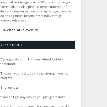
pørgsmål, er det lige præcis DIG vi står og mangler.
eloVelo.dk har altid plads til flere skribenter på
iden, som ønsker at dele ud af erfaringer, komme
ed tips og tricks, berette om mindeværdige
ykeloplevelser osv.
 Bliv en del af VeloVelo.dk
GODE CITATER
 "Cycling is like church - many attend, but few
nderstand"
 "The pain you feel today is the strength you feel
omorrow"
 "Shut up legs"
 "It doesn't get any easier, you just get faster"
 "You can't buy happiness but you can buy a bike