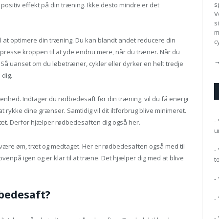
s
positiv effekt på din træning. Ikke desto mindre er det
V
s
m
l at optimere din træning. Du kan blandt andet reducere din
c
n presse kroppen til at yde endnu mere, når du træner. Når du
→
Så uanset om du løbetræner, cykler eller dyrker en helt tredje
 dig.
nhed. Indtager du rødbedesaft før din træning, vil du få energi
 at rykke dine grænser. Samtidig vil dit iltforbrug blive minimeret.
-
 træt. Derfor hjælper rødbedesaften dig også her.
u
l være øm, træt og medtaget. Her er rødbedesaften også med til
-
venpå igen og er klar til at træne. Det hjælper dig med at blive
t
-
dbedesaft?
-
-