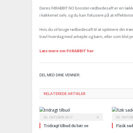
Deres FitRABBIT NO booster-rødbedesaft er en lækker
i køkkenet selv, og du kan fokusere på at effektivis
Hvis du vil bruge rødbedesaft til at optimere din tr
travl hverdag med arbejde og børn, eller som blot pr
Læs mere om FitRABBIT her
DEL MED DINE VENNER:
RELATEREDE ARTIKLER
25. OKTOBER 2017
0
25. OKTOB
Tridragt tilbud du bør se
Fizik sa