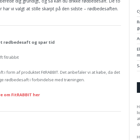
orberede dig grundigt, og så kan du drikke rødbedesaft. De to
har vi valgt at stille skarpt på den sidste – rødbedesaften.
C
R
g
A
t rødbedesaft og spar tid
E
m
S
i form af produktet FitRABBIT. Det anbefaler vi at købe, da det
ge rødbedesaft i forbindelse med træningen.
e om FitRABBIT her
H
l
a
d
H