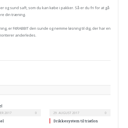
 og sund saft, som du kan købe i pakker. Så er du fri for at gå
ere din træning.
æning, er FitRABBIT den sunde og nemme løsning til dig, der har en
ioriterer anderledes.
Twitter
Facebo
Google
Pintere
Linked
Tumbl
Email
ER 2017
0
29. AUGUST 2017
0
del
Drikkesystem til triatlon