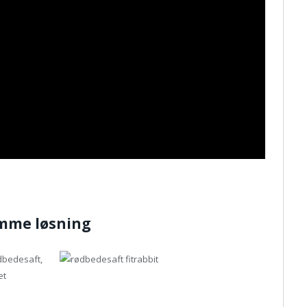
emme løsning
ødbedesaft,
et