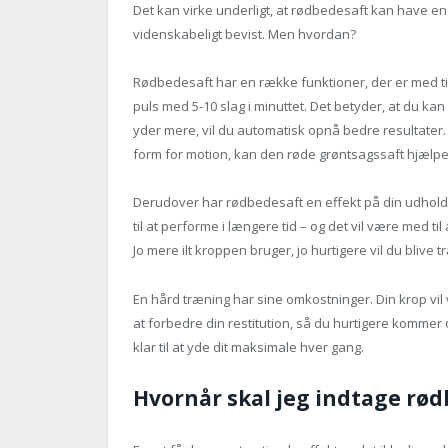
Det kan virke underligt, at rødbedesaft kan have en 
videnskabeligt bevist. Men hvordan?
Rødbedesaft har en række funktioner, der er med ti
puls med 5-10 slag i minuttet. Det betyder, at du ka
yder mere, vil du automatisk opnå bedre resultater. 
form for motion, kan den røde grøntsagssaft hjælpe
Derudover har rødbedesaft en effekt på din udholde
til at performe i længere tid – og det vil være med til
Jo mere ilt kroppen bruger, jo hurtigere vil du blive
En hård træning har sine omkostninger. Din krop vi
at forbedre din restitution, så du hurtigere kommer o
klar til at yde dit maksimale hver gang.
Hvornår skal jeg indtage rø