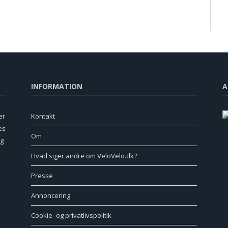
INFORMATION
A
er
Kontakt
es
Om
ig
Hvad siger andre om VeloVelo.dk?
Presse
Annoncering
e
Cookie- og privatlivspolitik