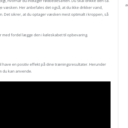
yldigt, hvornår du indtager rødbedesaften. Du skal drikke den ca.
a
age væsken. Her anbefales det også, at du ikke drikker vand,
en. Det sikrer, at du optager væsken mest optimalt i kroppen, så
med fordel lægge den i køleskabet til opbevaring.
l have en positiv effekt på dine træningsresultater. Herunder
som du kan anvende.