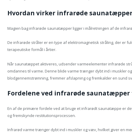
Hvordan virker infrarøde saunatæppe
Magien bag infrarøde saunatæpper ligger i målretningen af de infrarø
De infrarøde stråler er en type af elektromagnetisk stråling, der er fu
terapeutiske formål i årtier.
Når saunatæppet aktiveres, udsender varmeelementer infrarøde strå
omdannes til varme. Denne blide varme trænger dybt ind i muskler og
blodgennemstrømning, fremmer afslapning og fremkalder en sund s
Fordelene ved infrarøde saunatæpper 
En af de primære fordele ved at bruge et infrarødt saunatæppe er d
og fremskynde restitutionsprocessen.
Infrarød varme trænger dybt ind i muskler og væv, hvilket giver en m