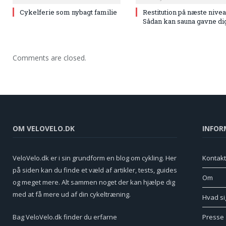
Cykelferie som nybagt familie
Restitution på næste nivea
Sådan kan sauna gavne di
Comments are closed.
OM VELOVELO.DK
INFOR
VeloVelo.dk er i sin grundform en blog om cykling. Her
Kontakt
på siden kan du finde et væld af artikler, tests, guides
Om
og meget mere. Alt sammen noget der kan hjælpe dig
med at få mere ud af din cykeltræning.
Hvad si
Bag VeloVelo.dk finder du erfarne
Presse