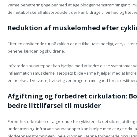
varme penetrering hjælper med at øge blodgennemstrømningen til musk
de metaboliske affaldsprodukter, der kan bidrage til ømhed og træthe
Reduktion af muskelømhed efter cykl
Efter en opslidende tur på cyklen er det ikke ualmindeligt, at cyklist
benene, lænden og skuldrene.
Infrarøde saunatæpper kan hjælpe med at lindre disse symptomer ve
inflammation i musklerne. Tæppets blide varme hjælper med at lind
en følelse af velvære, hvilket giver brugeren mulighed for at restituer
Afgiftning og forbedret cirkulation: Bo
bedre ilttilførsel til muskler
Forbedret cirkulation er afgørende for cyklister, da det sikrer, at ilt o
under træning. Infrarøde saunatæpper kan hjælpe med at øge cirkula
blodgennemstrømningen i hele kroppen. Denne forbedrede cirkulation 