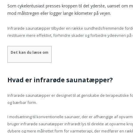
Som cykelentusiast presses kroppen til det yderste, uanset om ma
mod målstregen eller logger lange kilometer på vejen.
Infrarøde saunatæpper tilbyder en række sundhedsfremmende fordel
restituere mere effektivt, forhindre skader og forbedre ydeevnen på 
Det kan du læse om
Hvad er infrarøde saunatæpper?
Infrarøde saunatæpper er designet til at genskabe de terapeutiske fo
og bærbar form.
I modsætning til konventionelle saunaer, der er afhængige af opvarme
bruger infrarøde saunatæpper infrarødt lys til direkte at opvarme kr
dybere og mere målrettet form for varmeterapi, der medfører en rækk