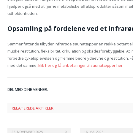
hjælper også med at fjerne metaboliske affaldsprodukter såsom mæl
udholdenheden.
Opsamling på fordelene ved et infrar
Sammenfattende tilbyder infrarøde saunatæpper en række potentiell
muskelrestitution, fleksibilitet, cirkulation og skadesforebyggelse. A
forbedre cykeloplevelsen og fremme bedre ydeevne og restitution.
med det samme,
klik her og få anbefalinger til saunatæpper her
.
DEL MED DINE VENNER:
RELATEREDE ARTIKLER
25. NOVEMBER 2025
0
16. MAJ 2025