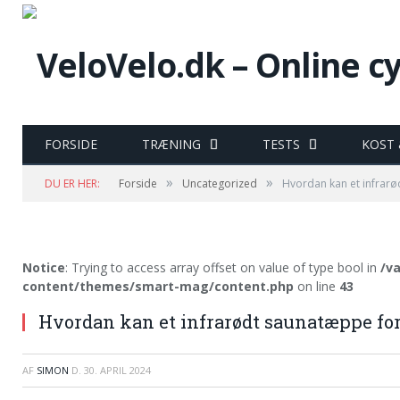
FORSIDE
TRÆNING
TESTS
KOST
»
»
DU ER HER:
Forside
Uncategorized
Hvordan kan et infrarø
Notice
: Trying to access array offset on value of type bool in
/v
content/themes/smart-mag/content.php
on line
43
Hvordan kan et infrarødt saunatæppe fo
AF
SIMON
D.
30. APRIL 2024