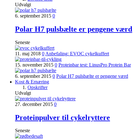
Udvalgt
6. september 2015
0
Polar H7 pulsbælte er pengene værd
Seneste
11. maj 2018
0
Anbefaling: EVOC cykelkuffert
15. november 2015
0
Proteinbar test: LinusPro Protein Bar
6. september 2015
0
Polar H7 pulsbælte er pengene værd
Kost & Ernæring
Opskrifter
Udvalgt
27. december 2015
0
Proteinpulver til cykelryttere
Seneste