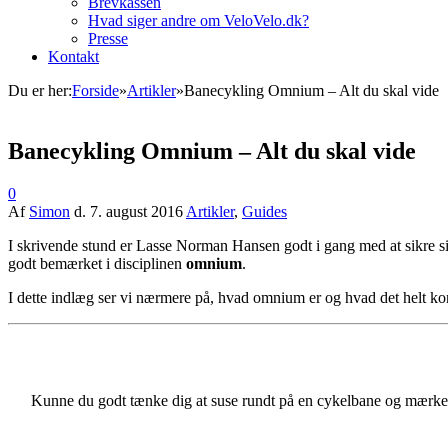
Brevkassen
Hvad siger andre om VeloVelo.dk?
Presse
Kontakt
Du er her:
Forside
»
Artikler
»
Banecykling Omnium – Alt du skal vide
Banecykling Omnium – Alt du skal vide
0
Af
Simon
d.
7. august 2016
Artikler
,
Guides
I skrivende stund er Lasse Norman Hansen godt i gang med at sikre s
godt bemærket i disciplinen
omnium
.
I dette indlæg ser vi nærmere på, hvad omnium er og hvad det helt ko
Kunne du godt tænke dig at suse rundt på en cykelbane og mærke, h