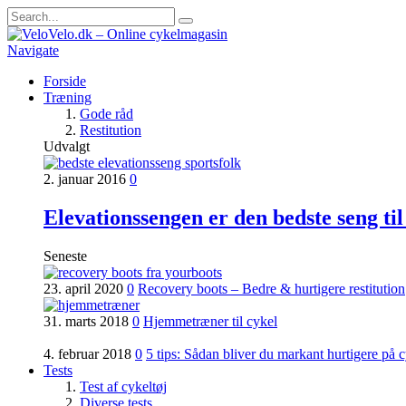
Navigate
Forside
Træning
Gode råd
Restitution
Udvalgt
2. januar 2016
0
Elevationssengen er den bedste seng til
Seneste
23. april 2020
0
Recovery boots – Bedre & hurtigere restitution
31. marts 2018
0
Hjemmetræner til cykel
4. februar 2018
0
5 tips: Sådan bliver du markant hurtigere på 
Tests
Test af cykeltøj
Diverse tests