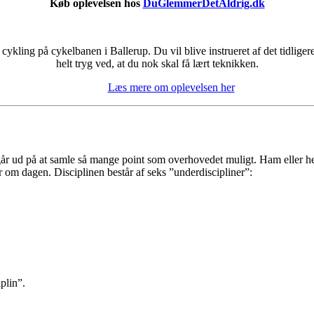
Køb oplevelsen hos
DuGlemmerDetAldrig.dk
kling på cykelbanen i Ballerup. Du vil blive instrueret af det tidlig
helt tryg ved, at du nok skal få lært teknikken.
Læs mere om oplevelsen her
år ud på at samle så mange point som overhovedet muligt. Ham eller hende
r om dagen. Disciplinen består af seks ”underdiscipliner”:
plin”.