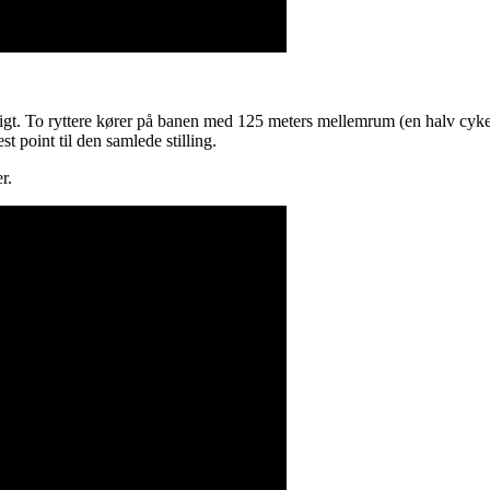
muligt. To ryttere kører på banen med 125 meters mellemrum (en halv c
st point til den samlede stilling.
r.